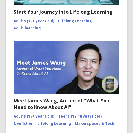
Start Your Journey Into Lifelong Learning
Adults (19+ years old)
Lifelong Learning
adult learning
Meet James Wang, Author of "What You
Need to Know About AI"
Adults (19+ years old)
Teens (12-18 years old)
Nonfiction
Lifelong Learning
Makerspaces & Tech