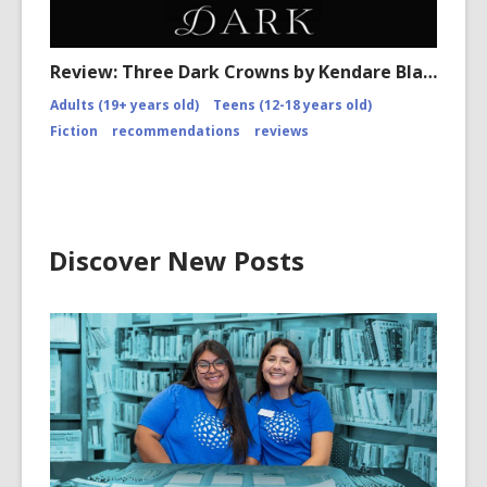
Review: Three Dark Crowns by Kendare Bla…
Adults (19+ years old)
Teens (12-18 years old)
Fiction
recommendations
reviews
Discover New Posts