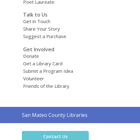
Poet Laureate
Talk to Us
Get in Touch
Share Your Story
Suggest a Purchase
Get Involved
Donate
Get a Library Card
Submit a Program Idea
Volunteer
Friends of the Library
Contact
San Mateo County Libraries
the
Library
Contact Us