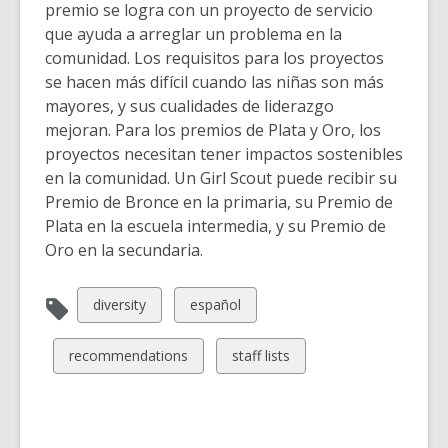
premio se logra con un proyecto de servicio
que ayuda a arreglar un problema en la
comunidad. Los requisitos para los proyectos
se hacen más difícil cuando las niñas son más
mayores, y sus cualidades de liderazgo
mejoran. Para los premios de Plata y Oro, los
proyectos necesitan tener impactos sostenibles
en la comunidad. Un Girl Scout puede recibir su
Premio de Bronce en la primaria, su Premio de
Plata en la escuela intermedia, y su Premio de
Oro en la secundaria.
View
View
diversity
español
all
all
cards
cards
View
View
recommendations
staff lists
in
in
all
all
cards
cards
in
in