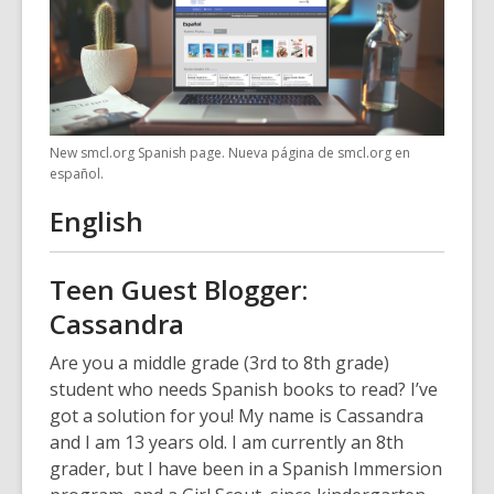
3
years
old
and
the
information
New smcl.org Spanish page. Nueva página de smcl.org en
may
español.
be
English
out
of
date.
Teen Guest Blogger:
Cassandra
Are you a middle grade (3rd to 8th grade)
student who needs Spanish books to read? I’ve
got a solution for you! My name is Cassandra
and I am 13 years old. I am currently an 8th
grader, but I have been in a Spanish Immersion