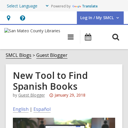
Powered by
Translate
Log In / My SMCL
User Log In / My SMCL.
Hours
Help,
&
opens
O
Main
Events
Location,
an
navigation
s
opens
overlay
f
SMCL Blogs
Guest Blogger
an
overlay
New Tool to Find
Spanish Books
Attention:
by
Guest Blogger
January 29, 2018
This
post
English
|
Español
is
over