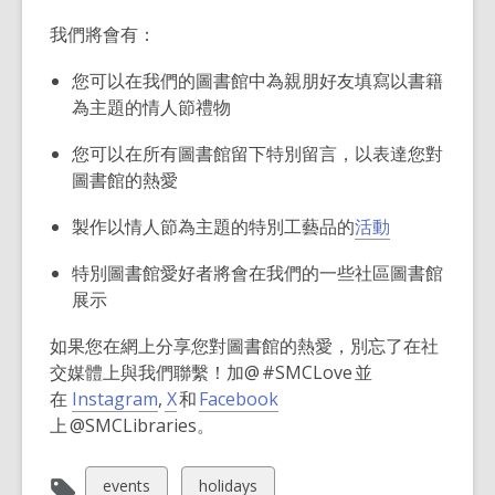
我們將會有：
您可以在我們的圖書館中為親朋好友填寫以書籍
為主題的情人節禮物
您可以在所有圖書館留下特別留言，以表達您對
圖書館的熱愛
製作以情人節為主題的特別工藝品的
活動
特別圖書館愛好者將會在我們的一些社區圖書館
展示
如果您在網上分享您對圖書館的熱愛，別忘了在社
交媒體上與我們聯繫！加@
#SMCLove
並
,
,
,
在
Instagram
,
X
和
Facebook
o
o
o
上
@SMCLibraries
。
p
p
p
e
e
e
View
View
events
holidays