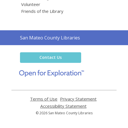
Volunteer
Friends of the Library
Contact
San Mateo County Libraries
the
Library
Contact Us
,
opens
a
new
window
Terms of Use
,
Privacy Statement
,
opens
opens
Accessibility Statement
,
a
a
opens
© 2026 San Mateo County Libraries
new
new
a
window
window
new
window