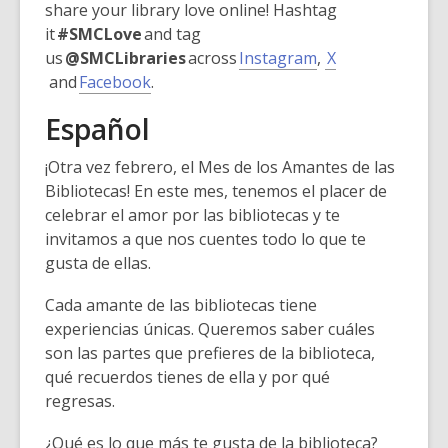
share your library love online! Hashtag
it
#SMCLove
and tag
,
us
@SMCLibraries
across
Instagram
,
X
,
,
o
and
Facebook
.
o
o
p
Español
p
p
e
e
e
n
¡Otra vez febrero, el Mes de los Amantes de las
n
n
s
Bibliotecas! En este mes, tenemos el placer de
s
s
a
celebrar el amor por las bibliotecas y te
a
a
n
invitamos a que nos cuentes todo lo que te
n
n
e
gusta de ellas.
e
e
w
w
w
w
Cada amante de las bibliotecas tiene
w
w
i
experiencias únicas. Queremos saber cuáles
i
i
n
son las partes que prefieres de la biblioteca,
n
n
d
qué recuerdos tienes de ella y por qué
d
d
o
regresas.
o
o
w
w
w
¿Qué es lo que más te gusta de la biblioteca?