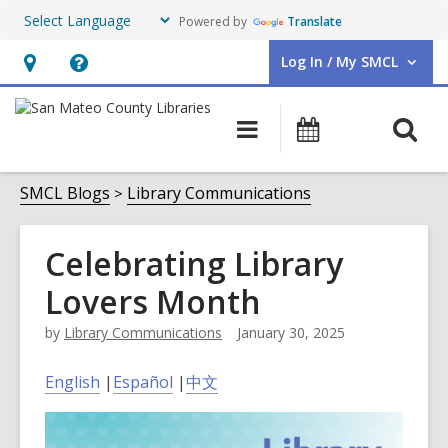
Powered by
Translate
Log In / My SMCL
User Log In / My SMCL.
Hours
Help,
&
opens
O
Main
Events
Location,
an
navigation
s
opens
overlay
f
SMCL Blogs
Library Communications
an
overlay
Celebrating Library
Lovers Month
by
Library Communications
January 30, 2025
English
|
Español
|
中文