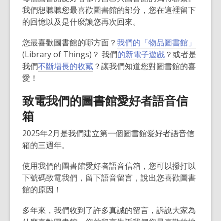
e
e
w
我們想聽聽您最喜歡圖書館的部分，您在這裡留下
w
w
w
的回憶以及是什麼讓您再次回來。
w
w
i
i
i
n
您最喜歡圖書館的哪方面？
我們的「物品圖書館」
n
n
d
(Library of Things)？
我們
的新電子遊戲
？或者是
d
d
o
我們
不斷增長的收藏
？
讓我們知道您對圖書館的喜
o
o
w
愛
！
w
w
致電我們的圖書館愛好者語音信
箱
2025
年
2
月是我們建立第一個圖書館愛好者語音信
箱的三週年。
使用我們的圖書館愛好者語音信箱，您可以撥打以
下號碼致電我們，留下語音留言，說出您喜歡圖書
館的原因！
多年來，我們收到了許多真誠的留言，訴說大家為