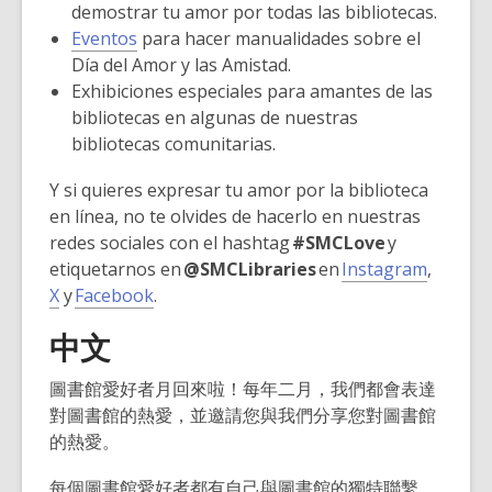
demostrar tu amor por todas las bibliotecas.
Eventos
para hacer manualidades sobre el
Día del Amor y las Amistad.
Exhibiciones especiales para amantes de las
bibliotecas en algunas de nuestras
bibliotecas comunitarias.
Y si quieres expresar tu amor por la biblioteca
en línea, no te olvides de hacerlo en nuestras
redes sociales con el hashtag
#SMCLove
y
,
etiquetarnos en
@SMCLibraries
en
Instagram
,
,
,
o
X
y
Facebook
.
o
o
p
中文
p
p
e
e
e
n
圖書館愛好者月回來啦！每年二月，我們都會表達
n
n
s
對圖書館的熱愛，並邀請您與我們分享您對圖書館
s
s
a
的熱愛。
a
a
n
n
n
e
每個圖書館愛好者都有自己與圖書館的獨特聯繫。